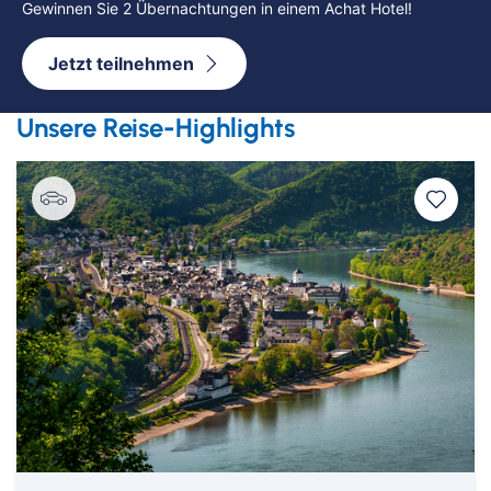
Gewinnen Sie 2 Übernachtungen in einem Achat Hotel!
Städtereisen
Ruhr & Rhein
Mein Schiff Kombireisen
Jetzt teilnehmen
Eventreisen
Europa
Mein Schiff Kreuzfahrten
Unsere Reise-Highlights
Musicalreisen
Mosel Kreuzfahrten
Elbphilharmonie Hamburg
Rhein Kreuzfahrten