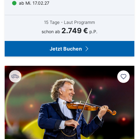
ab Mi. 17.02.27
15 Tage - Laut Programm
2.749 €
schon ab
p.P.
Jetzt Buchen