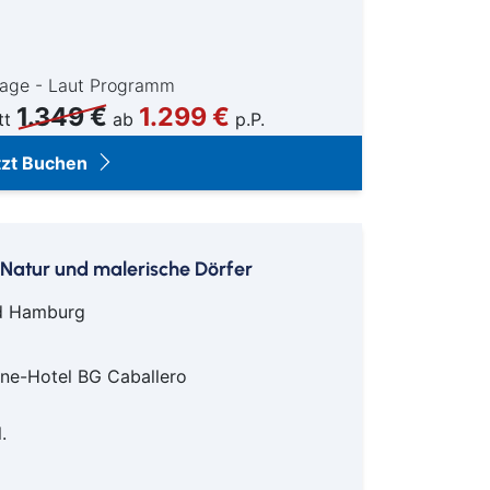
Tage - Laut Programm
1.349 €
1.299 €
tt
ab
p.P.
tzt Buchen
 Natur und malerische Dörfer
nd Hamburg
rne-Hotel BG Caballero
.