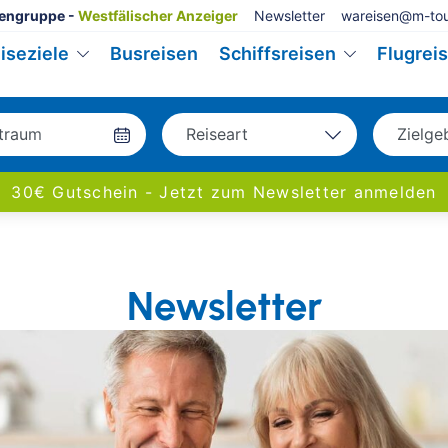
engruppe -
Westfälischer Anzeiger
Newsletter
wareisen@m-tou
iseziele
Busreisen
Schiffsreisen
Flugrei
Reiseart
Zielge
Bus
Deu
30€ Gutschein - Jetzt zum Newsletter anmelden
Eigenanreise
Eur
Flug
Welt
Schiff
Newsletter