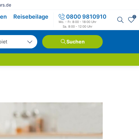
rs.de
sen
Reisebeilage
0800 9810910
0
Mo. - Fr. 8:00 - 18:00 Uhr
Sa. 8:00 - 12:00 Uhr
biet
Suchen
tschland
opa
weit