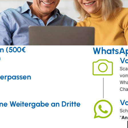
in (500€
WhatsA
)
Va
Sca
verpassen
vom
Wha
Cha
Va
ine Weitergabe an Dritte
Sch
"
An