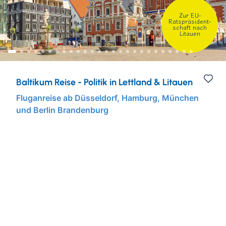
Zur EU-
Städtereisen
Ruhr & Rhein
Mein Schiff Kombireisen
Ratspräsident-
schaft nach
Litauen
Eventreisen
Europa
Mein Schiff Kreuzfahrten
Musicalreisen
Mosel Kreuzfahrten
Baltikum Reise - Politik in Lettland & Litauen
Elbphilharmonie Hamburg
Rhein Kreuzfahrten
Fluganreise ab Düsseldorf, Hamburg, München
und Berlin Brandenburg