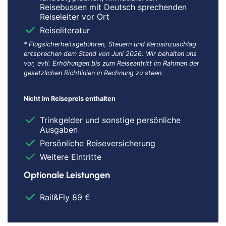
Reisebussen mit Deutsch sprechenden
Reiseleiter vor Ort
Reiseliteratur
* Flugsicherheitsgebühren, Steuern und Kerosinzuschlag
entsprechen dem Stand von Juni 2026. Wir behalten uns
vor, evtl. Erhöhungen bis zum Reiseantritt im Rahmen der
gesetzlichen Richtlinien in Rechnung zu steen.
Nicht im Reisepreis enthalten
Trinkgelder und sonstige persönliche
Ausgaben
Persönliche Reiseversicherung
Dieser Inhalt wird von einem Drittanbieter gehostet. Durch das Zeigen der
Weitere Eintritte
externen Inhalte akzeptierst du die
Nutzungsbedingungen
von
youtube.com.
Optionale Leistungen
Video anzeigen
Nicht erneut fragen
Rail&Fly 89 €