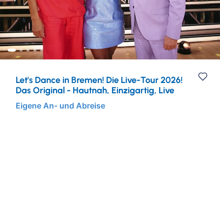
Städtereisen
Ruhr & Rhein
Mein Schiff Kombireisen
Eventreisen
Europa
Mein Schiff Kreuzfahrten
Musicalreisen
Mosel Kreuzfahrten
Let's Dance in Bremen! Die Live-Tour 2026!
Elbphilharmonie Hamburg
Rhein Kreuzfahrten
Das Original - Hautnah, Einzigartig, Live
Eigene An- und Abreise