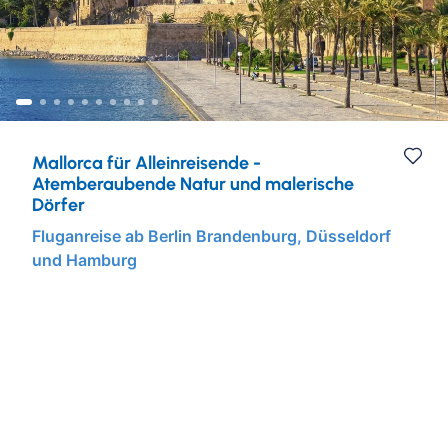
Städtereisen
Ruhr & Rhein
Mein Schiff Kombireisen
Eventreisen
Europa
Mein Schiff Kreuzfahrten
Musicalreisen
Mosel Kreuzfahrten
Mallorca für Alleinreisende -
Elbphilharmonie Hamburg
Rhein Kreuzfahrten
Atemberaubende Natur und malerische
Dörfer
Fluganreise ab Berlin Brandenburg, Düsseldorf
und Hamburg