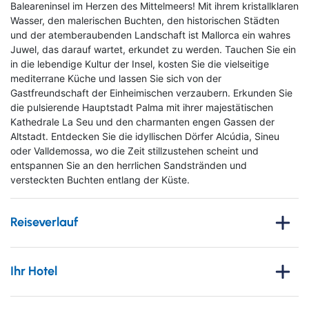
Baleareninsel im Herzen des Mittelmeers! Mit ihrem kristallklaren
Wasser, den malerischen Buchten, den historischen Städten
und der atemberaubenden Landschaft ist Mallorca ein wahres
Juwel, das darauf wartet, erkundet zu werden. Tauchen Sie ein
in die lebendige Kultur der Insel, kosten Sie die vielseitige
mediterrane Küche und lassen Sie sich von der
Gastfreundschaft der Einheimischen verzaubern. Erkunden Sie
die pulsierende Hauptstadt Palma mit ihrer majestätischen
Kathedrale La Seu und den charmanten engen Gassen der
Altstadt. Entdecken Sie die idyllischen Dörfer Alcúdia, Sineu
oder Valldemossa, wo die Zeit stillzustehen scheint und
entspannen Sie an den herrlichen Sandstränden und
versteckten Buchten entlang der Küste.
Reiseverlauf
1. Tag
: Anreise
Ihr Hotel
Ihre Reise startet mit dem Flug von Deutschland nach Palma
de Mallorca. Dort angekommen, werden Sie noch am
Hotel Caballero
Flughafen von Ihrer örtlichen deutsch sprechenden