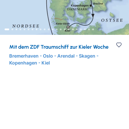
Städtereisen
Ruhr & Rhein
Mein Schiff Kombireisen
Eventreisen
Europa
Mein Schiff Kreuzfahrten
Musicalreisen
Mosel Kreuzfahrten
Mit dem ZDF Traumschiff zur Kieler Woche
Elbphilharmonie Hamburg
Rhein Kreuzfahrten
Bremerhaven - Oslo - Arendal - Skagen -
Kopenhagen - Kiel