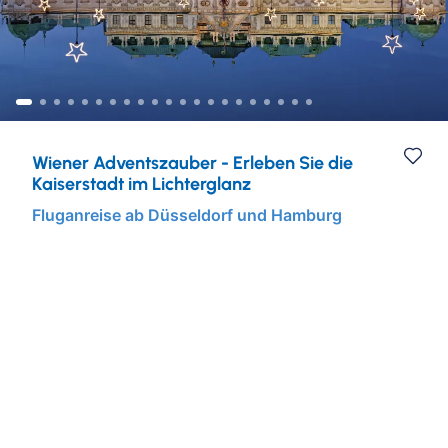
Städtereisen
Ruhr & Rhein
Mein Schiff Kombireisen
Eventreisen
Europa
Mein Schiff Kreuzfahrten
Musicalreisen
Mosel Kreuzfahrten
Wiener Adventszauber - Erleben Sie die
Elbphilharmonie Hamburg
Rhein Kreuzfahrten
Kaiserstadt im Lichterglanz
Fluganreise ab Düsseldorf und Hamburg