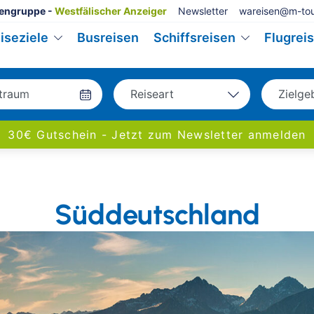
engruppe -
Westfälischer Anzeiger
Newsletter
wareisen@m-tou
iseziele
Busreisen
Schiffsreisen
Flugrei
Reiseart
Zielge
Bus
Deu
30€ Gutschein - Jetzt zum Newsletter anmelden
Eigenanreise
Eur
Flug
Welt
Schiff
Süddeutschland