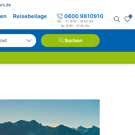
rs.de
sen
Reisebeilage
0800 9810910
0
Mo. - Fr. 8:00 - 18:00 Uhr
Sa. 8:00 - 12:00 Uhr
biet
Suchen
tschland
opa
weit