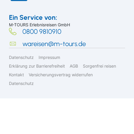
Städtereisen
Ruhr & Rhein
Mein Schiff Kombireisen
Ein Service von:
Eventreisen
Europa
Mein Schiff Kreuzfahrten
M-TOURS Erlebnisreisen GmbH
0800 9810910
Suchen & Buchen
Musicalreisen
Mosel Kreuzfahrten
wareisen@m-tours.de
Elbphilharmonie Hamburg
Rhein Kreuzfahrten
Datenschutz
Impressum
Erklärung zur Barrierefreiheit
AGB
Sorgenfrei reisen
Kontakt
Versicherungsvertrag widerrufen
Bus
Datenschutz
Reiseart
Eigenanreise
Deutschland
Flug
Europa
Zielgebiet
Schiff
Weltweit
Suchen