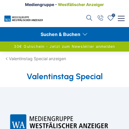
Mediengruppe -
Westfälischer Anzeiger
0
Zurück
Zurück
Zurück
Suchen & Buchen
Reisethemen anzeigen
Reiseziele anzeigen
Schiffsreisen anzeigen
30€ Gutschein - Jetzt zum Newsletter anmelden
Valentinstag Special anzeigen
Aktivurlaub
Reiseziele entdecken
Alle Schiffsreisen
Valentinstag Special
Alleinreisende
Berlin
Aktuelle Schiffsangebote
Advents- & Silvesterreisen
Hamburg
AIDA Cruises
Eigenanreise
Dresden
Adventskreuzfahrten
Konzertreisen
Leipzig
Flusskreuzfahrten
Kulturreisen
Nord- & Ostsee
Hochseekreuzfahrten