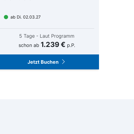
ab Di. 02.03.27
ab Do
5 Tage - Laut Programm
1.239 €
schon ab
p.P.
Jetzt Buchen