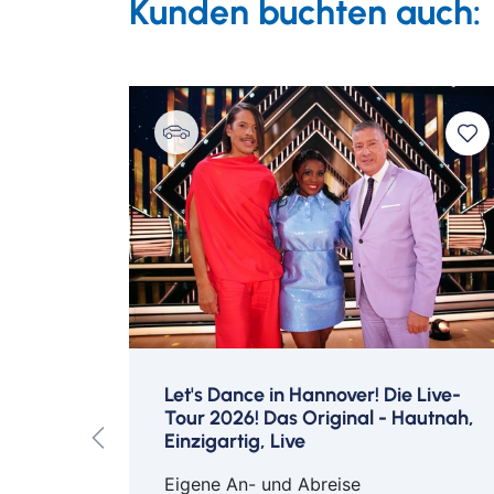
Kunden buchten auch:
Stabat mater
BLICK Bar im The Westin Hotel:
Der Elphi Spritz kann in der BLICK Bar z
The Westin Hamburg
The Wes
Zimmer
Schwim
© Matteo Barro
© Matteo 
ultur &
Let's Dance in Hannover! Die Live-
Tour 2026! Das Original - Hautnah,
Einzigartig, Live
ldorf,
Eigene An- und Abreise
urg