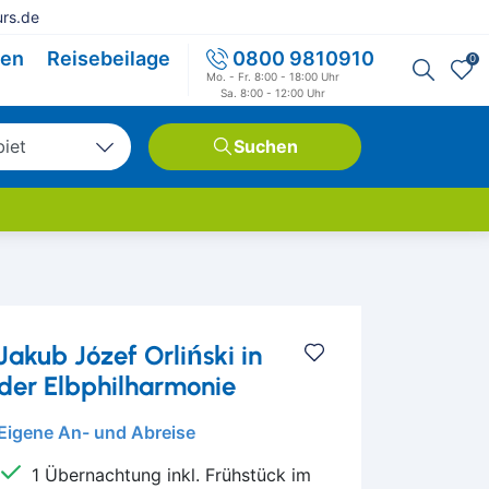
rs.de
sen
Reisebeilage
0800 9810910
0
Mo. - Fr. 8:00 - 18:00 Uhr
Sa. 8:00 - 12:00 Uhr
biet
Suchen
tschland
opa
weit
Jakub Józef Orliński in
der Elbphilharmonie
Eigene An- und Abreise
1 Übernachtung inkl. Frühstück im