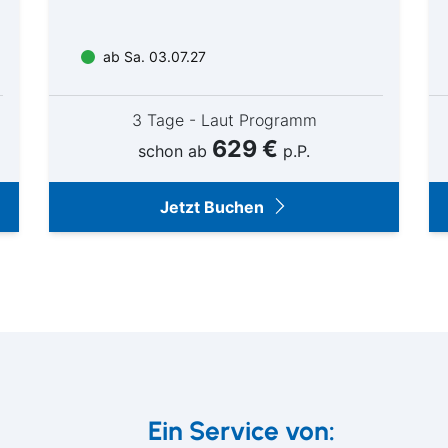
© Warner Classics
© Matteo Barro
ab Sa. 03.07.27
3 Tage - Laut Programm
629 €
schon ab
p.P.
Jetzt Buchen
Ein Service von: