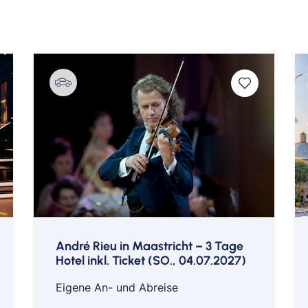
wischen 16 bis 23 Uhr eingenommen werden.
tin Hamburg
Th
mbad
The Westin Hamburg Bar
Lo
Barro
© Matteo Barro
© Ma
André Rieu in Maastricht – 3 Tage
Hotel inkl. Ticket (SO., 04.07.2027)
Eigene An- und Abreise
The Westin Hamburg Zimmer
Jakub Józef Orliński