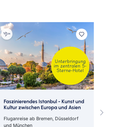
e Westin Hamburg
unge
tteo Barro
Unterbringung
im zentralen 5-
Sterne-Hotel
Faszinierendes Istanbul - Kunst und
Städte
Kultur zwischen Europa und Asien
Akropo
Fluganreise ab Bremen, Düsseldorf
Flugan
und München