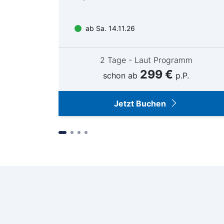
ab Sa. 14.11.26
m
2 Tage - Laut Programm
299 €
.
schon ab
p.P.
Jetzt Buchen