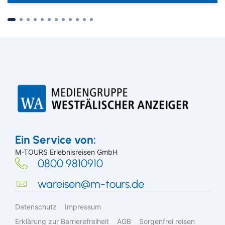
Suchen & Buchen
Ein Service von:
M-TOURS Erlebnisreisen GmbH
0800 9810910
wareisen@m-tours.de
Bus
Reiseart
Eigenanreise
Deutschland
Datenschutz
Impressum
Flug
Europa
Erklärung zur Barrierefreiheit
AGB
Sorgenfrei reisen