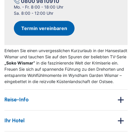
0800 9810910
Mo. - Fr. 8:00 - 18:00 Uhr
Sa. 8:00 - 12:00 Uhr
Termin vereinbaren
Erleben Sie einen unvergesslichen Kurzurlaub in der Hansestadt
Wismar und tauchen Sie auf den Spuren der beliebten TV-Serie
„Soko Wismar“
in die faszinierende Welt der Krimiserie ein.
Freuen Sie sich auf spannende Führung zu den Drehorten und
entspannte Wohlfühlmomente im Wyndham Garden Wismar –
eingebettet in die reizvolle Küstenlandschaft der Ostsee.
Reise-Info
Erleben Sie eine unvergessliche Auszeit in der charmanten
Hansestadt Wismar und tauchen Sie ein in die faszinierende
Ihr Hotel
Welt der beliebten TV-Krimiserie
„SOKO Wismar“
.
Entdecken Sie die
originalen Drehorte der bekannten Serie