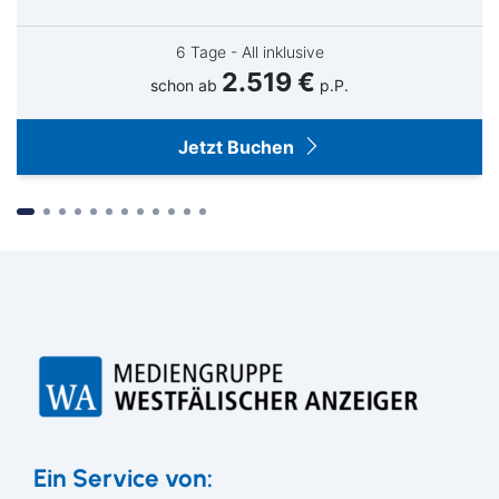
© Maritim Hotels
© Maritim Hotels
©
6 Tage - All inklusive
2.519 €
schon ab
p.P.
Jetzt Buchen
Suchen & Buchen
Ein Service von: