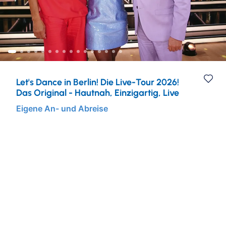
Städtereisen
Ruhr & Rhein
Mein Schiff Kombireisen
Eventreisen
Europa
Mein Schiff Kreuzfahrten
Musicalreisen
Mosel Kreuzfahrten
Let's Dance in Berlin! Die Live-Tour 2026!
Elbphilharmonie Hamburg
Rhein Kreuzfahrten
Das Original - Hautnah, Einzigartig, Live
Eigene An- und Abreise