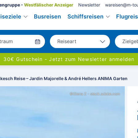
engruppe -
Westfälischer Anzeiger
Newsletter
wareisen@m-tou
iseziele
Busreisen
Schiffsreisen
Flugrei
Reiseart
Zielge
Bus
Deu
30€ Gutschein - Jetzt zum Newsletter anmelden
Eigenanreise
Eur
Flug
Welt
kesch Reise – Jardin Majorelle & André Hellers ANIMA Garten
Schiff
©Olena Z - stock.adobe.com