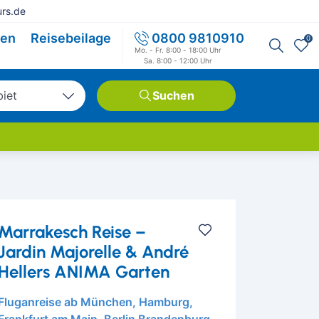
rs.de
sen
Reisebeilage
0800 9810910
0
Mo. - Fr. 8:00 - 18:00 Uhr
Sa. 8:00 - 12:00 Uhr
biet
Suchen
tschland
opa
weit
Marrakesch Reise –
Jardin Majorelle & André
Hellers ANIMA Garten
Fluganreise ab München, Hamburg,
Frankfurt am Main, Berlin Brandenburg