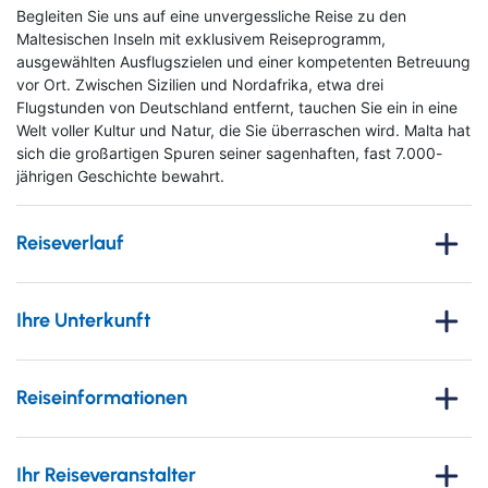
Begleiten Sie uns auf eine unvergessliche Reise zu den
Maltesischen Inseln mit exklusivem Reiseprogramm,
ausgewählten Ausflugszielen und einer kompetenten Betreuung
vor Ort. Zwischen Sizilien und Nordafrika, etwa drei
Flugstunden von Deutschland entfernt, tauchen Sie ein in eine
Welt voller Kultur und Natur, die Sie überraschen wird. Malta hat
sich die großartigen Spuren seiner sagenhaften, fast 7.000-
jährigen Geschichte bewahrt.
Reiseverlauf
1. Tag
: Anreise
Ihre Unterkunft
Vom gewählten Abflughafen startet Ihre Reise mit dem Flug
nach Malta. Mit dem Bus geht es zum Hotel und dort
Maritim Antonine Hotel & Spa
beziehen Sie Ihr Zimmer. Vor Ort steht Ihnen dann unsere
Malta
Reiseinformationen
engagierte Reisebegleitung während Ihres gesamten
Aufenthalts zur Verfügung, um sicherzustellen, dass Ihre
Bitte lesen Sie dieses Produktinformationblatt, welches das
Alle Zimmer verfügen über ein Bad mit Dusche oder
Reise reibungslos verläuft. Den Anreisetag lassen Sie später
Formblatt zur Unterrichtung des Reisenden bei einer
Badewanne, Föhn, TV, Safe, einen Wasserkocher zur Tee-
bei einem ersten gemeinsamen Abendessen im Hotel
Ihr Reiseveranstalter
Pauschalreise nach § 651a BGB enthält. Wir informieren Sie
und Kaffeezubereitung (kostenfrei) und eine Minibar