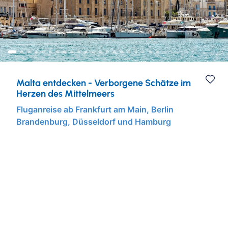
Städtereisen
Ruhr & Rhein
Mein Schiff Kombireisen
Eventreisen
Europa
Mein Schiff Kreuzfahrten
Musicalreisen
Mosel Kreuzfahrten
Malta entdecken - Verborgene Schätze im
Elbphilharmonie Hamburg
Rhein Kreuzfahrten
Herzen des Mittelmeers
Fluganreise ab Frankfurt am Main, Berlin
Brandenburg, Düsseldorf und Hamburg