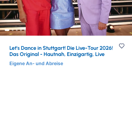
Städtereisen
Ruhr & Rhein
Mein Schiff Kombireisen
Eventreisen
Europa
Mein Schiff Kreuzfahrten
Musicalreisen
Mosel Kreuzfahrten
Let's Dance in Stuttgart! Die Live-Tour 2026!
Elbphilharmonie Hamburg
Rhein Kreuzfahrten
Das Original - Hautnah, Einzigartig, Live
Eigene An- und Abreise