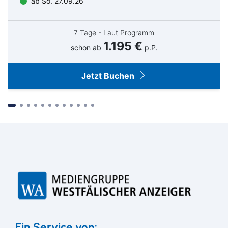
ab So. 27.09.26
LEIPZIG
Legere Express Leipzig
AUSSENANSICHT
Zimmer SMART
© FIBONA GmbH
© Legere Hotels
7 Tage - Laut Programm
1.195 €
schon ab
p.P.
Jetzt Buchen
Suchen & Buchen
Ein Service von: