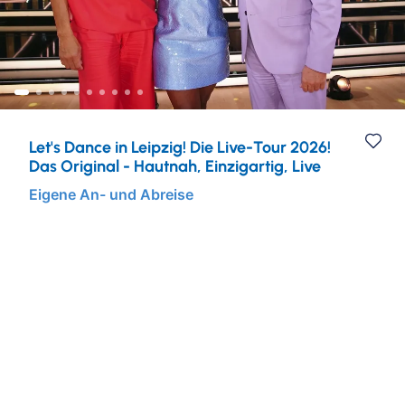
Städtereisen
Ruhr & Rhein
Mein Schiff Kombireisen
Eventreisen
Europa
Mein Schiff Kreuzfahrten
Musicalreisen
Mosel Kreuzfahrten
Let's Dance in Leipzig! Die Live-Tour 2026!
Elbphilharmonie Hamburg
Rhein Kreuzfahrten
Das Original - Hautnah, Einzigartig, Live
Eigene An- und Abreise