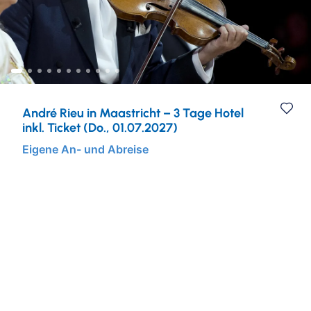
Städtereisen
Ruhr & Rhein
Mein Schiff Kombireisen
Eventreisen
Europa
Mein Schiff Kreuzfahrten
Musicalreisen
Mosel Kreuzfahrten
André Rieu in Maastricht – 3 Tage Hotel
Elbphilharmonie Hamburg
Rhein Kreuzfahrten
inkl. Ticket (Do., 01.07.2027)
Eigene An- und Abreise