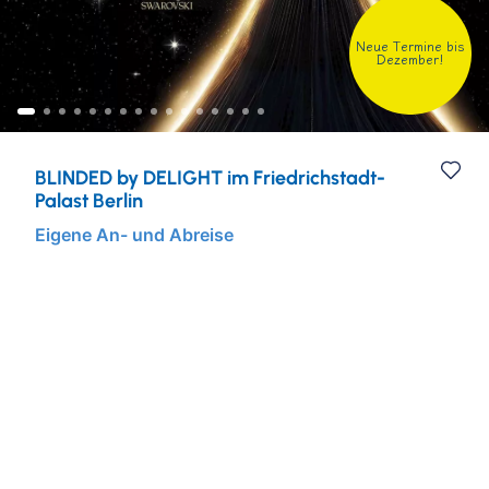
Städtereisen
Ruhr & Rhein
Mein Schiff Kombireisen
Neue Termine bis
Dezember!
Eventreisen
Europa
Mein Schiff Kreuzfahrten
Musicalreisen
Mosel Kreuzfahrten
BLINDED by DELIGHT im Friedrichstadt-
Elbphilharmonie Hamburg
Rhein Kreuzfahrten
Palast Berlin
Eigene An- und Abreise