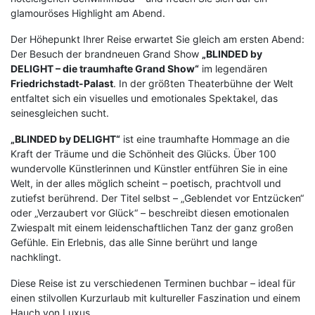
glamouröses Highlight am Abend.
Der Höhepunkt Ihrer Reise erwartet Sie gleich am ersten Abend:
Der Besuch der brandneuen Grand Show
„BLINDED by
DELIGHT – die traumhafte Grand Show“
im legendären
Friedrichstadt-Palast
. In der größten Theaterbühne der Welt
entfaltet sich ein visuelles und emotionales Spektakel, das
seinesgleichen sucht.
„BLINDED by DELIGHT“
ist eine traumhafte Hommage an die
Kraft der Träume und die Schönheit des Glücks. Über 100
wundervolle Künstlerinnen und Künstler entführen Sie in eine
Welt, in der alles möglich scheint – poetisch, prachtvoll und
zutiefst berührend. Der Titel selbst – „Geblendet vor Entzücken“
oder „Verzaubert vor Glück“ – beschreibt diesen emotionalen
Zwiespalt mit einem leidenschaftlichen Tanz der ganz großen
Gefühle. Ein Erlebnis, das alle Sinne berührt und lange
nachklingt.
Diese Reise ist zu verschiedenen Terminen buchbar – ideal für
einen stilvollen Kurzurlaub mit kultureller Faszination und einem
Hauch von Luxus.