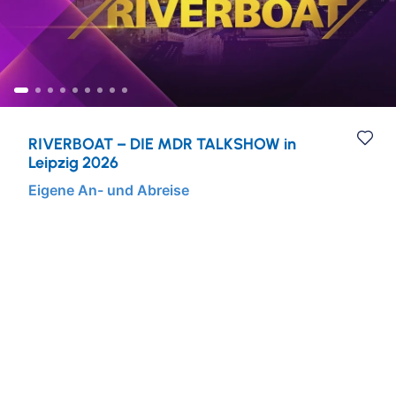
Städtereisen
Ruhr & Rhein
Mein Schiff Kombireisen
Eventreisen
Europa
Mein Schiff Kreuzfahrten
Musicalreisen
Mosel Kreuzfahrten
RIVERBOAT – DIE MDR TALKSHOW in
Elbphilharmonie Hamburg
Rhein Kreuzfahrten
Leipzig 2026
Eigene An- und Abreise