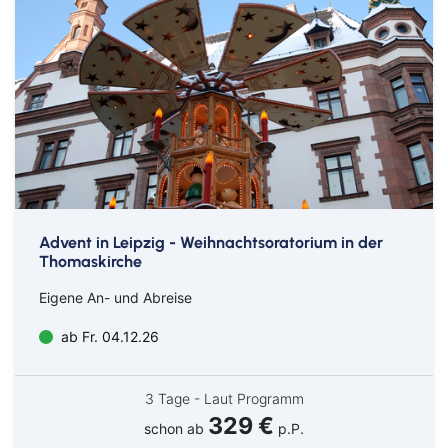
Eigenanreise
Städtereisen
Ruhr & Rhein
Mein Schiff Kombireisen
Flug
Eventreisen
Europa
Mein Schiff Kreuzfahrten
Schiff
Musicalreisen
Mosel Kreuzfahrten
Abreiseort
Elbphilharmonie Hamburg
Rhein Kreuzfahrten
Bus
Geldern
Goch
Advent in Leipzig - Weihnachtsoratorium in der
Thomaskirche
Hamm
Eigene An- und Abreise
Kleve
ab Fr. 04.12.26
Lingen
Meppen
3 Tage - Laut Programm
329 €
Osnabrück
schon ab
p.P.