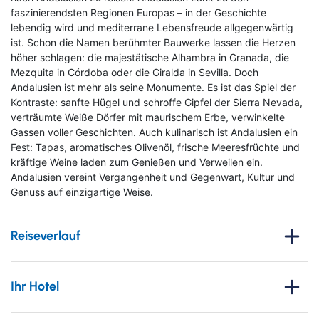
faszinierendsten Regionen Europas – in der Geschichte
lebendig wird und mediterrane Lebensfreude allgegenwärtig
ist. Schon die Namen berühmter Bauwerke lassen die Herzen
höher schlagen: die majestätische Alhambra in Granada, die
Mezquita in Córdoba oder die Giralda in Sevilla. Doch
Andalusien ist mehr als seine Monumente. Es ist das Spiel der
Kontraste: sanfte Hügel und schroffe Gipfel der Sierra Nevada,
verträumte Weiße Dörfer mit maurischem Erbe, verwinkelte
Gassen voller Geschichten. Auch kulinarisch ist Andalusien ein
Fest: Tapas, aromatisches Olivenöl, frische Meeresfrüchte und
kräftige Weine laden zum Genießen und Verweilen ein.
Andalusien vereint Vergangenheit und Gegenwart, Kultur und
Genuss auf einzigartige Weise.
Reiseverlauf
1. Tag
: Anreise und Stadtrundgang Málaga
Ihr Hotel
Vom gewählten Abflughafen fliegen Sie mit einem Direktflug
nach Málaga. Dort angekommen, werden Sie noch am