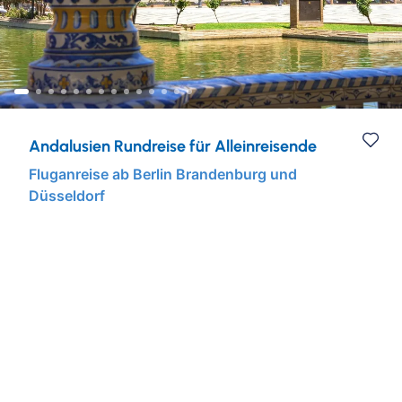
Städtereisen
Ruhr & Rhein
Mein Schiff Kombireisen
Eventreisen
Europa
Mein Schiff Kreuzfahrten
Musicalreisen
Mosel Kreuzfahrten
Andalusien Rundreise für Alleinreisende
Elbphilharmonie Hamburg
Rhein Kreuzfahrten
Fluganreise ab Berlin Brandenburg und
Düsseldorf