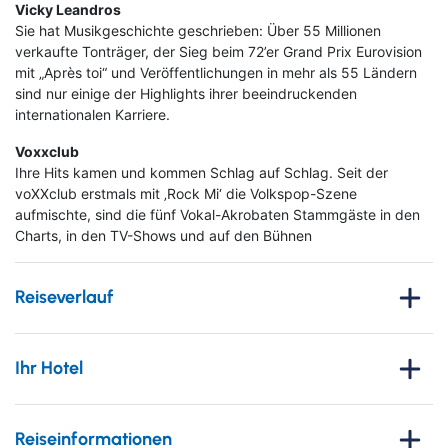
Vicky Leandros
Sie hat Musikgeschichte geschrieben: Über 55 Millionen
verkaufte Tonträger, der Sieg beim 72’er Grand Prix Eurovision
mit „Après toi“ und Veröffentlichungen in mehr als 55 Ländern
sind nur einige der Highlights ihrer beeindruckenden
internationalen Karriere.
Voxxclub
Ihre Hits kamen und kommen Schlag auf Schlag. Seit der
voXXclub erstmals mit ‚Rock Mi‘ die Volkspop-Szene
aufmischte, sind die fünf Vokal-Akrobaten Stammgäste in den
Charts, in den TV-Shows und auf den Bühnen
Reiseverlauf
Erleben Sie ein unvergessliches Wochenende voller Musik,
Emotionen und norddeutschem Flair!
Ihr Hotel
Schlagernacht des Jahres
Vom
18. bis zum 20. September 2026
erwartet Sie eine
© Semmel Concerts
besondere Reise nach Bremen – perfekt kombiniert mit einem
Motel One Bremen
echten Highlight: der legendären
Schlagernacht des Jahres
.
Reiseinformationen
Direkt an der Weser gelegen ist das Motel One Bremen der