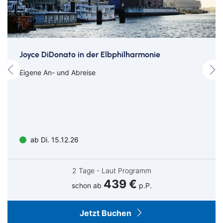
Entfernungen
Motel One Bremen - ÖVB Arena: ca. 1,6 Km / 20 Min zu Fuß
Joyce DiDonato in der Elbphilharmonie
oder 12-15 Min mit dem ÖPNV
Eigene An- und Abreise
Veranstaltungshinweise
SCHLAGERNACHT DES JAHRES in der ÖVB Arena in Bremen
Einlass: ca. ab 16 Uhr
Beginn: 18 Uhr
ab Di. 15.12.26
2 Tage - Laut Programm
439 €
schon ab
p.P.
Jetzt Buchen