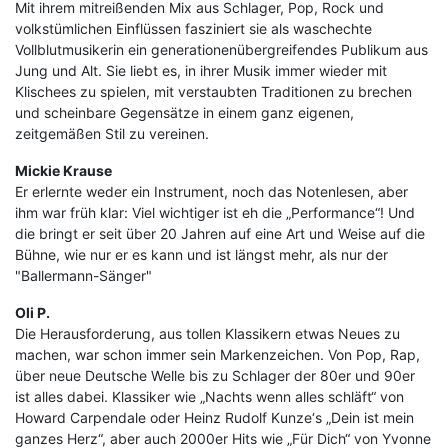
Mit ihrem mitreißenden Mix aus Schlager, Pop, Rock und
volkstümlichen Einflüssen fasziniert sie als waschechte
Vollblutmusikerin ein generationenübergreifendes Publikum aus
Jung und Alt. Sie liebt es, in ihrer Musik immer wieder mit
Klischees zu spielen, mit verstaubten Traditionen zu brechen
und scheinbare Gegensätze in einem ganz eigenen,
zeitgemäßen Stil zu vereinen.
Mickie Krause
Er erlernte weder ein Instrument, noch das Notenlesen, aber
ihm war früh klar: Viel wichtiger ist eh die „Performance“! Und
die bringt er seit über 20 Jahren auf eine Art und Weise auf die
Bühne, wie nur er es kann und ist längst mehr, als nur der
"Ballermann-Sänger"
Oli P.
Die Herausforderung, aus tollen Klassikern etwas Neues zu
machen, war schon immer sein Markenzeichen. Von Pop, Rap,
über neue Deutsche Welle bis zu Schlager der 80er und 90er
ist alles dabei. Klassiker wie „Nachts wenn alles schläft“ von
Howard Carpendale oder Heinz Rudolf Kunze‘s „Dein ist mein
ganzes Herz“, aber auch 2000er Hits wie „Für Dich“ von Yvonne