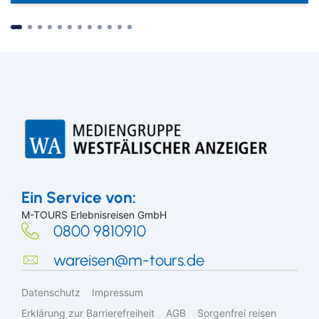
Suchen & Buchen
Ein Service von:
M-TOURS Erlebnisreisen GmbH
0800 9810910
wareisen@m-tours.de
Bus
Reiseart
Eigenanreise
Deutschland
Datenschutz
Impressum
Flug
Europa
Erklärung zur Barrierefreiheit
AGB
Sorgenfrei reisen