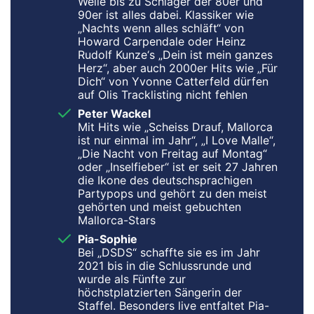
Welle bis zu Schlager der 80er und
90er ist alles dabei. Klassiker wie
„Nachts wenn alles schläft“ von
Howard Carpendale oder Heinz
Rudolf Kunze‘s „Dein ist mein ganzes
Herz“, aber auch 2000er Hits wie „Für
Dich“ von Yvonne Catterfeld dürfen
auf Olis Tracklisting nicht fehlen
Peter Wackel
Mit Hits wie „Scheiss Drauf, Mallorca
ist nur einmal im Jahr“, „I Love Malle“,
„Die Nacht von Freitag auf Montag“
oder „Inselfieber“ ist er seit 27 Jahren
die Ikone des deutschsprachigen
Partypops und gehört zu den meist
gehörten und meist gebuchten
Mallorca-Stars
Pia-Sophie
Bei „DSDS“ schaffte sie es im Jahr
2021 bis in die Schlussrunde und
wurde als Fünfte zur
höchstplatzierten Sängerin der
Staffel. Besonders live entfaltet Pia-