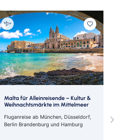
e Westin Hamburg
unge
tteo Barro
Malta für Alleinreisende – Kultur &
André 
Weihnachtsmärkte im Mittelmeer
Hotel i
Fluganreise ab München, Düsseldorf,
Eigene
Berlin Brandenburg und Hamburg