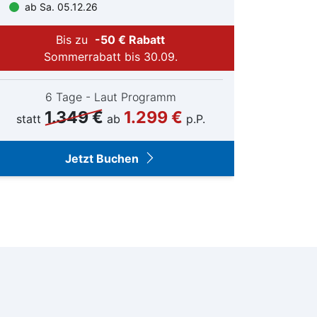
ein
ab Sa. 05.12.26
Bis zu
-50 € Rabatt
ab Sa
Sommerrabatt bis 30.09.
6 Tage - Laut Programm
1.349 €
1.299 €
statt
ab
p.P.
Jetzt Buchen