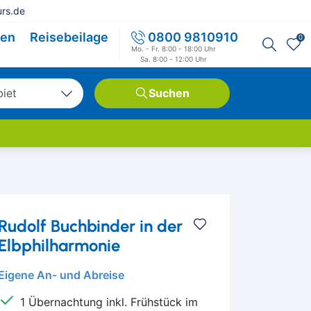
rs.de
sen
Reisebeilage
0800 9810910
0
Mo. - Fr. 8:00 - 18:00 Uhr
Sa. 8:00 - 12:00 Uhr
biet
Suchen
tschland
opa
weit
Rudolf Buchbinder in der
Elbphilharmonie
Eigene An- und Abreise
1 Übernachtung inkl. Frühstück im