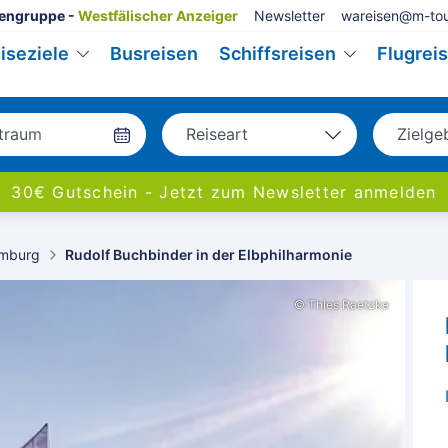
engruppe -
Westfälischer Anzeiger
Newsletter
wareisen@m-tou
iseziele
Busreisen
Schiffsreisen
Flugrei
Reiseart
Zielge
Bus
Deu
30€ Gutschein - Jetzt zum Newsletter anmelden
Eigenanreise
Eur
Flug
Welt
mburg
Rudolf Buchbinder in der Elbphilharmonie
Schiff
© Thies Raetzke