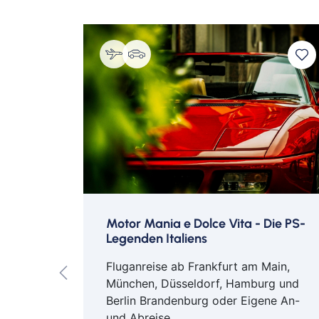
Check-In: ab 16 Uhr/ Check-Out: bis 1
– Pause –
Ludwig van Beethoven
Sonate für Klavier e-Moll op. 90
Sonate für Klavier f-Moll op. 57 »Appassi
The Westin Hamburg
The Wes
Zimmer
Schwim
© Matteo Barro
© Matteo 
'Unser
Motor Mania e Dolce Vita - Die PS-
it
Legenden Italiens
Fluganreise ab Frankfurt am Main,
München, Düsseldorf, Hamburg und
Berlin Brandenburg oder Eigene An-
und Abreise