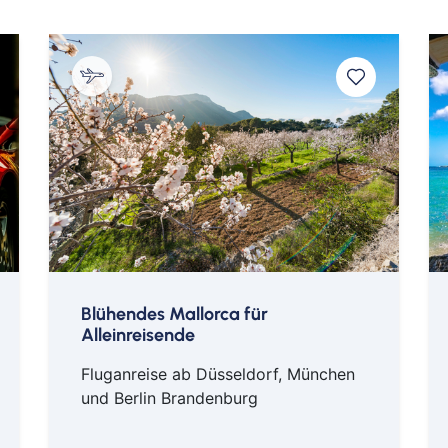
2 Uhr
onata«
tin Hamburg
Th
mbad
The Westin Hamburg Bar
Lo
Barro
© Matteo Barro
© Ma
Blühendes Mallorca für
Alleinreisende
Fluganreise ab Düsseldorf, München
und Berlin Brandenburg