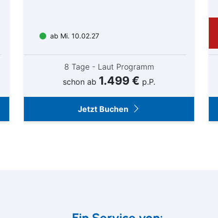
ßenansicht der Elbphilharmonie in Hamburg bei Sonnensch
The Westin Hamburg Zimmer
© Thies Raetzke
© Matteo Barro
ab Mi. 10.02.27
8 Tage - Laut Programm
1.499 €
schon ab
p.P.
Jetzt Buchen
Ein Service von: