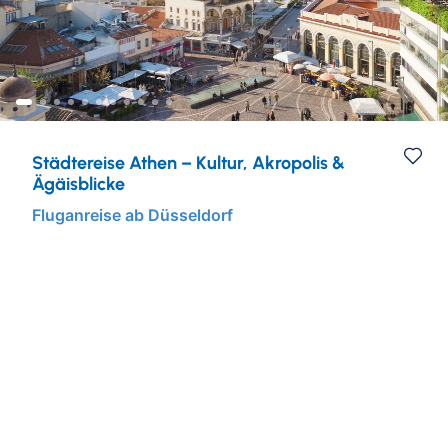
Städtereisen
Ruhr & Rhein
Mein Schiff Kombireisen
Eventreisen
Europa
Mein Schiff Kreuzfahrten
Musicalreisen
Mosel Kreuzfahrten
Städtereise Athen – Kultur, Akropolis &
Elbphilharmonie Hamburg
Rhein Kreuzfahrten
Ägäisblicke
Fluganreise ab Düsseldorf